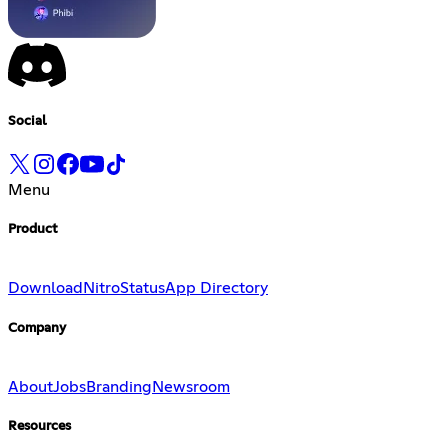
Social
Menu
Product
Download
Nitro
Status
App Directory
Company
About
Jobs
Branding
Newsroom
Resources