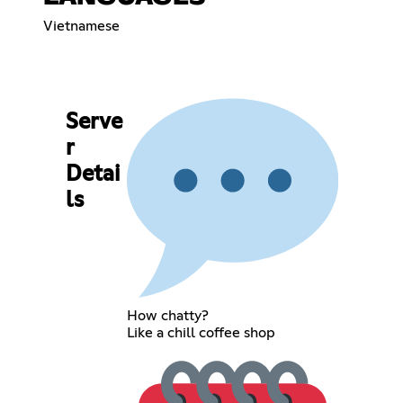
Vietnamese
Serve
r
Detai
ls
How chatty?
Like a chill coffee shop