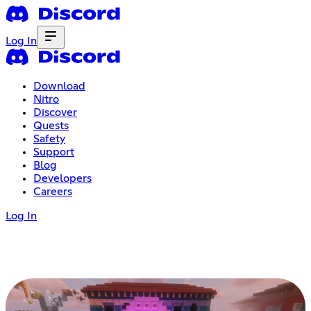
Log In
Download
Nitro
Discover
Quests
Safety
Support
Blog
Developers
Careers
Log In