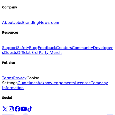
Company
About
Jobs
Branding
Newsroom
Resources
Support
Safety
Blog
Feedback
Creators
Community
Developer
s
Quests
Official 3rd Party Merch
Policies
Terms
Privacy
Cookie
Settings
Guidelines
Acknowledgements
Licenses
Company
Information
Social