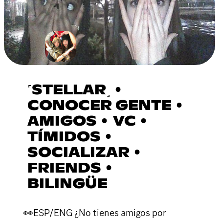
˹STELLAR˼ •
CONOCER GENTE •
AMIGOS • VC •
TÍMIDOS •
SOCIALIZAR •
FRIENDS •
BILINGÜE
👀ESP/ENG ¿No tienes amigos por