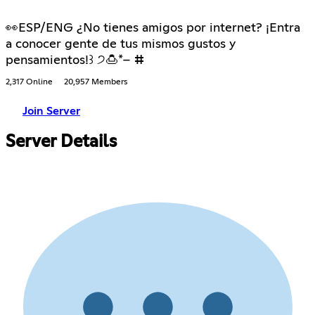
👀ESP/ENG ¿No tienes amigos por internet? ¡Entra
a conocer gente de tus mismos gustos y
pensamientos!꒱ ੭🍮*– ⵌ
2,317 Online
20,957 Members
Join Server
Server Details