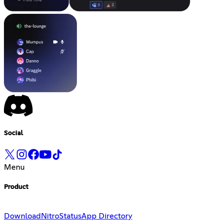
Social
Menu
Product
Download
Nitro
Status
App Directory