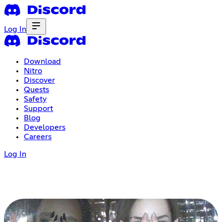
Log In
Download
Nitro
Discover
Quests
Safety
Support
Blog
Developers
Careers
Log In