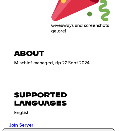
Giveaways and screenshots
galore!
ABOUT
Mischief managed, rip 27 Sept 2024 ‏‏‎ ‎‏‏‎ ‎‏‏‎ ‎‏‏‎ ‎‏‏‎ ‎‏‏‎ ‎‏‏‎ ‎‏‏‎ ‎‏‏‎ ‎‏‏‎ ‎‏‏‎ ‎‏‏‎ ‎‏‏‎ ‎‏‏‎ ‎‏‏‎ ‎‏‏‎ ‎‏‏‎ ‎‏‏‎ ‎‏‏‎ ‎‏‏‎ ‎‏‏‎ ‎‏‏‎ ‎‏‏‎
‎‏‏‎ ‎‏‏‎ ‎‏‏‎ ‎‏‏‎ ‎‏‏‎ ‎‏‏‎ ‎‏‏‎ ‎‏‏‎ ‎‏‏‎ ‎‏‏‎ ‎‏‏‎ ‎‏‏‎ ‎‏‏‎ ‎‏‏‎ ‎‏‏‎ ‎‏‏‎ ‎‏‏‎ ‎‏‏‎ ‎‏‏‎ ‎‏‏‎ ‎‏‏‎ ‎‏‏‎ ‎‏‏‎ ‎‏‏‎ ‎‏‏‎ ‎‏‏‎ ‎‏‏‎ ‎‏‏‎ ‎‏‏‎ ‎‏‏‎ ‎‏‏‎ ‎‏‏‎ ‎‏‏‎ ‎‏‏‎ ‎‏‏‎ ‎‏‏‎ ‎‏‏‎ ‎
SUPPORTED
LANGUAGES
English
Join Server