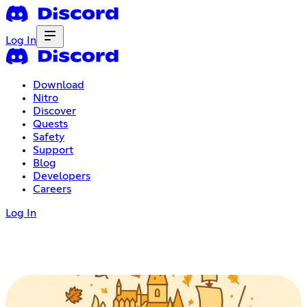
Log In
Download
Nitro
Discover
Quests
Safety
Support
Blog
Developers
Careers
Log In