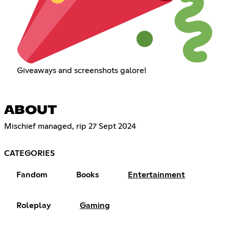
Giveaways and screenshots galore!
ABOUT
Mischief managed, rip 27 Sept 2024 ‏‏‎ ‎‏‏‎ ‎‏‏‎ ‎‏‏‎ ‎‏‏‎ ‎‏‏‎ ‎‏‏‎ ‎‏‏‎ ‎‏‏‎ ‎‏‏‎ ‎‏‏‎ ‎‏‏‎ ‎‏‏‎ ‎‏‏‎ ‎‏‏‎ ‎‏‏‎ ‎‏‏‎ ‎‏‏‎ ‎‏‏‎ ‎‏‏‎ ‎‏‏‎ ‎‏‏‎ ‎‏‏‎ ‎‏‏‎ ‎‏‏‎ ‎‏‏‎ ‎‏‏‎ ‎‏‏‎ ‎‏‏‎ ‎‏‏‎ ‎‏‏‎ ‎‏‏‎ ‎‏‏‎ ‎‏‏‎ ‎‏‏‎ ‎‏‏‎ ‎‏‏‎ ‎‏‏‎ ‎‏‏‎ ‎‏‏‎ ‎‏‏‎ ‎‏‏‎ ‎‏‏‎
‎‏‏‎ ‎‏‏‎ ‎‏‏‎ ‎‏‏‎ ‎‏‏‎ ‎‏‏‎ ‎‏‏‎ ‎‏‏‎ ‎‏‏‎ ‎‏‏‎ ‎‏‏‎ ‎‏‏‎ ‎‏‏‎ ‎‏‏‎ ‎‏‏‎ ‎‏‏‎ ‎‏‏‎ ‎
CATEGORIES
Fandom
Books
Entertainment
Roleplay
Gaming