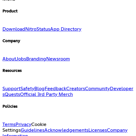
Product
Download
Nitro
Status
App Directory
Company
About
Jobs
Branding
Newsroom
Resources
Support
Safety
Blog
Feedback
Creators
Community
Developer
s
Quests
Official 3rd Party Merch
Policies
Terms
Privacy
Cookie
Settings
Guidelines
Acknowledgements
Licenses
Company
Information