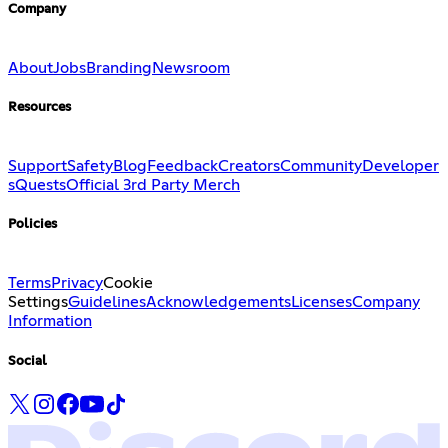
Company
About
Jobs
Branding
Newsroom
Resources
Support
Safety
Blog
Feedback
Creators
Community
Developer
s
Quests
Official 3rd Party Merch
Policies
Terms
Privacy
Cookie
Settings
Guidelines
Acknowledgements
Licenses
Company
Information
Social