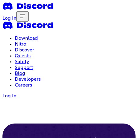
Log In
Download
Nitro
Discover
Quests
Safety
Support
Blog
Developers
Careers
Log In