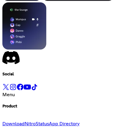
Social
Menu
Product
Download
Nitro
Status
App Directory