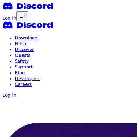
Log In
Download
Nitro
Discover
Quests
Safety
Support
Blog
Developers
Careers
Log In