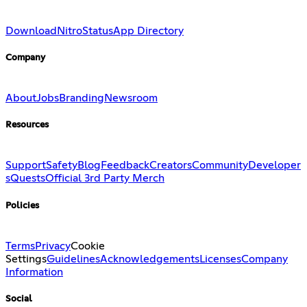
Download
Nitro
Status
App Directory
Company
About
Jobs
Branding
Newsroom
Resources
Support
Safety
Blog
Feedback
Creators
Community
Developer
s
Quests
Official 3rd Party Merch
Policies
Terms
Privacy
Cookie
Settings
Guidelines
Acknowledgements
Licenses
Company
Information
Social