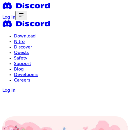
Log In
Download
Nitro
Discover
Quests
Safety
Support
Blog
Developers
Careers
Log In