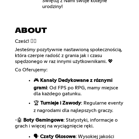
Świętuj z Nami swoje kolejne
urodziny!
ABOUT
Cześć! 🖐🏻
Jesteśmy pozytywnie nastawioną społecznością,
która czerpie radość z grania jak i czasu
spędzonego w raz innymi użytkownikami. 💖
Co Oferujemy:
🎮
Kanały Dedykowane z róznymi
grami
: Od FPS po RPG, mamy miejsce
dla każdego gatunku.
🏆
Turnieje i Zawody
: Regularne eventy
z nagrodami dla najlepszych graczy.
-🤖
Boty Gamingowe
: Statystyki, informacje o
grach i więcej na wyciągnięcie ręki.
🗣️
Czaty Głosowe
: Wysokiej jakości