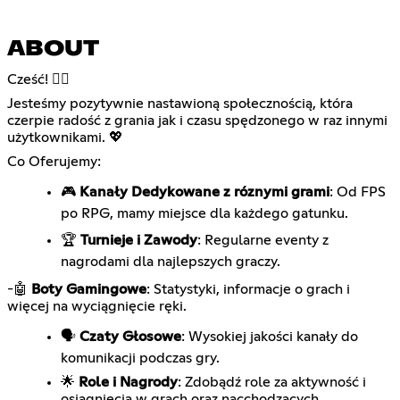
ABOUT
Cześć! 🖐🏻
Jesteśmy pozytywnie nastawioną społecznością, która
czerpie radość z grania jak i czasu spędzonego w raz innymi
użytkownikami. 💖
Co Oferujemy:
🎮
Kanały Dedykowane z róznymi grami
: Od FPS
po RPG, mamy miejsce dla każdego gatunku.
🏆
Turnieje i Zawody
: Regularne eventy z
nagrodami dla najlepszych graczy.
-🤖
Boty Gamingowe
: Statystyki, informacje o grach i
więcej na wyciągnięcie ręki.
🗣️
Czaty Głosowe
: Wysokiej jakości kanały do
komunikacji podczas gry.
🌟
Role i Nagrody
: Zdobądź role za aktywność i
osiągnięcia w grach oraz nacchodzących