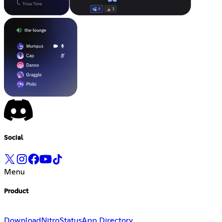
Social
Menu
Product
Download
Nitro
Status
App Directory