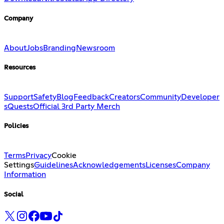
Company
About
Jobs
Branding
Newsroom
Resources
Support
Safety
Blog
Feedback
Creators
Community
Developer
s
Quests
Official 3rd Party Merch
Policies
Terms
Privacy
Cookie
Settings
Guidelines
Acknowledgements
Licenses
Company
Information
Social