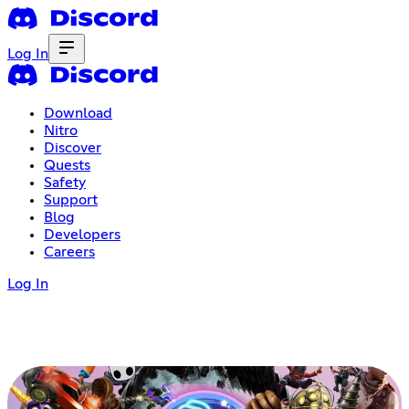
Log In
Download
Nitro
Discover
Quests
Safety
Support
Blog
Developers
Careers
Log In