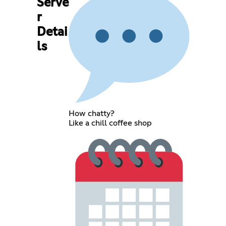
Serve
r
Detai
ls
How chatty?
Like a chill coffee shop