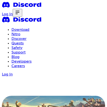
Log In
Download
Nitro
Discover
Quests
Safety
Support
Blog
Developers
Careers
Log In