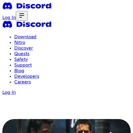
Log In
Download
Nitro
Discover
Quests
Safety
Support
Blog
Developers
Careers
Log In