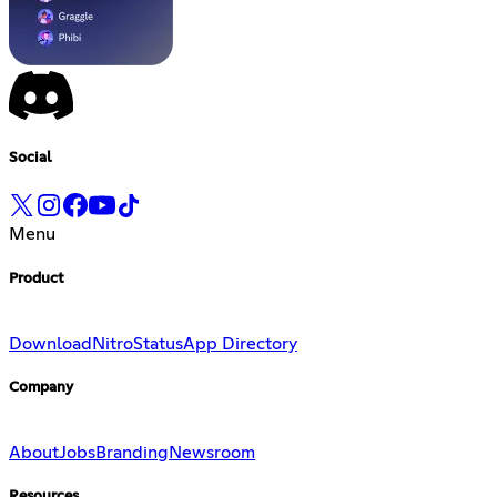
Social
Menu
Product
Download
Nitro
Status
App Directory
Company
About
Jobs
Branding
Newsroom
Resources