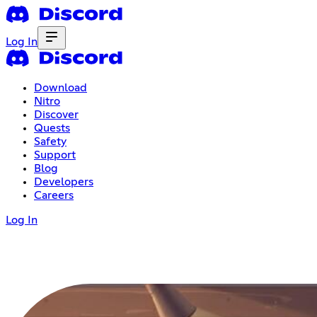
Log In
Download
Nitro
Discover
Quests
Safety
Support
Blog
Developers
Careers
Log In