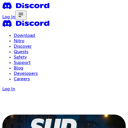
Log In
Download
Nitro
Discover
Quests
Safety
Support
Blog
Developers
Careers
Log In