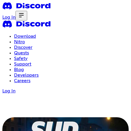
Log In
Download
Nitro
Discover
Quests
Safety
Support
Blog
Developers
Careers
Log In