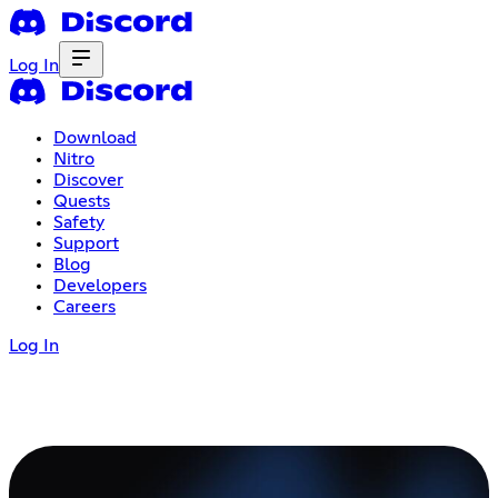
Log In
Download
Nitro
Discover
Quests
Safety
Support
Blog
Developers
Careers
Log In