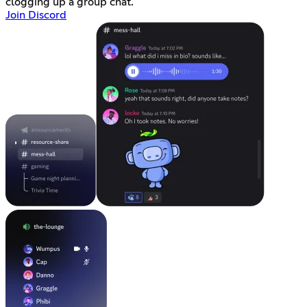
clogging up a group chat.
Join Discord