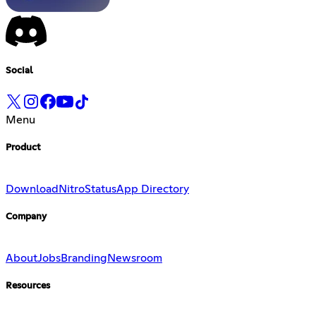
Social
Menu
Product
Download
Nitro
Status
App Directory
Company
About
Jobs
Branding
Newsroom
Resources