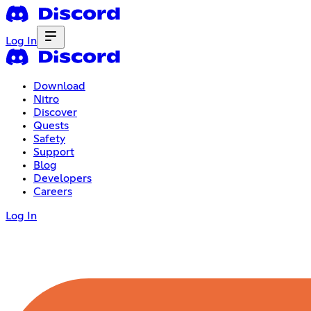
Log In
Download
Nitro
Discover
Quests
Safety
Support
Blog
Developers
Careers
Log In