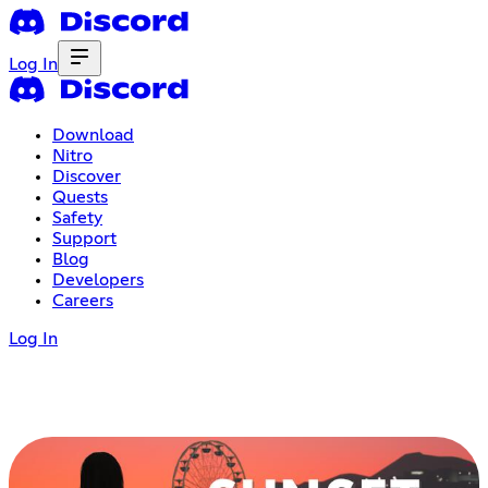
Log In
Download
Nitro
Discover
Quests
Safety
Support
Blog
Developers
Careers
Log In