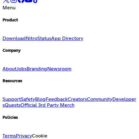
Menu
Product
Download
Nitro
Status
App Directory
Company
About
Jobs
Branding
Newsroom
Resources
Support
Safety
Blog
Feedback
Creators
Community
Developer
s
Quests
Official 3rd Party Merch
Policies
Terms
Privacy
Cookie