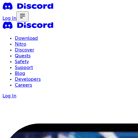
Log In
Download
Nitro
Discover
Quests
Safety
Support
Blog
Developers
Careers
Log In