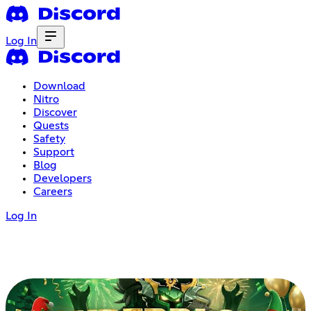
Log In
Download
Nitro
Discover
Quests
Safety
Support
Blog
Developers
Careers
Log In