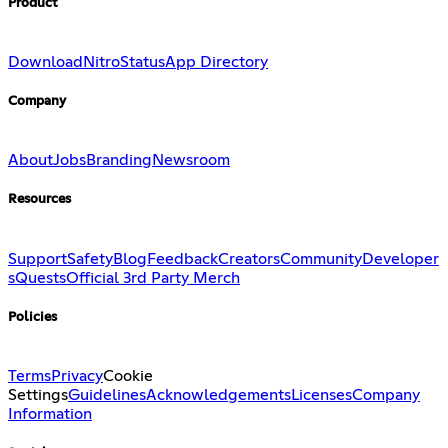
Product
Download
Nitro
Status
App Directory
Company
About
Jobs
Branding
Newsroom
Resources
Support
Safety
Blog
Feedback
Creators
Community
Developer
s
Quests
Official 3rd Party Merch
Policies
Terms
Privacy
Cookie
Settings
Guidelines
Acknowledgements
Licenses
Company
Information