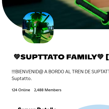
💚SUPTTATO FAMILY💚 
!!!BIENVENID@ A BORDO AL TREN DE SUPTATTO!!!
Suptatto.
124 Online
2,488 Members