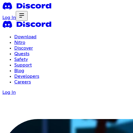
Log In
Download
Nitro
Discover
Quests
Safety
Support
Blog
Developers
Careers
Log In