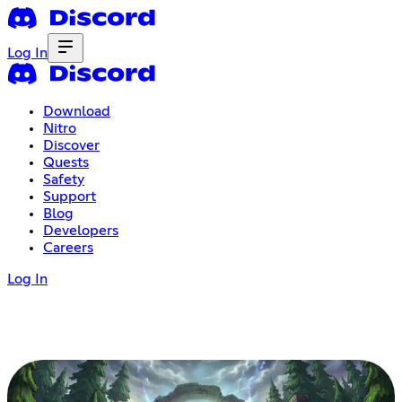
Log In
Download
Nitro
Discover
Quests
Safety
Support
Blog
Developers
Careers
Log In