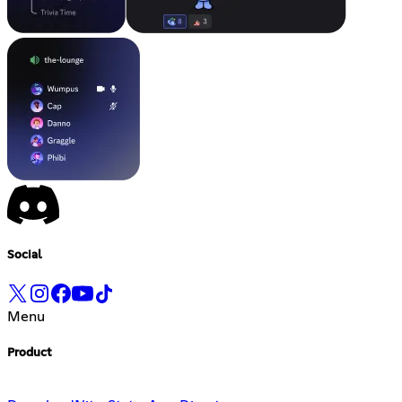
Social
Menu
Product