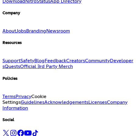
Download
Nitro
Status
App Directory
Company
About
Jobs
Branding
Newsroom
Resources
Support
Safety
Blog
Feedback
Creators
Community
Developer
s
Quests
Official 3rd Party Merch
Policies
Terms
Privacy
Cookie
Settings
Guidelines
Acknowledgements
Licenses
Company
Information
Social