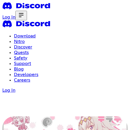
Log In
Download
Nitro
Discover
Quests
Safety
Support
Blog
Developers
Careers
Log In