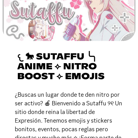
𐔌 🐎 SUTAFFU ╰╮
ANIME ⟣ NITRO
BOOST ⟣ EMOJIS
¿Buscas un lugar donde te den nitro por
ser activo? 🍎 Bienvenido a Sutaffu ୨୧ Un
sitio donde reina la libertad de
Expresión. Tenemos emojis y stickers
bonitos, eventos, pocas reglas pero
directas y mucho más ⭐ ¡Forma parte de