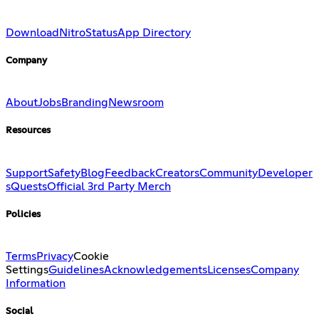
Download
Nitro
Status
App Directory
Company
About
Jobs
Branding
Newsroom
Resources
Support
Safety
Blog
Feedback
Creators
Community
Developer
s
Quests
Official 3rd Party Merch
Policies
Terms
Privacy
Cookie
Settings
Guidelines
Acknowledgements
Licenses
Company
Information
Social