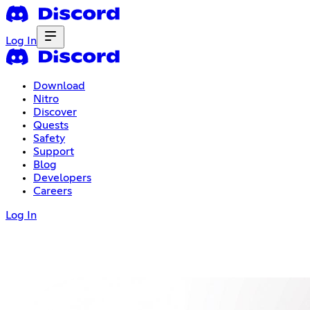
Log In
Download
Nitro
Discover
Quests
Safety
Support
Blog
Developers
Careers
Log In