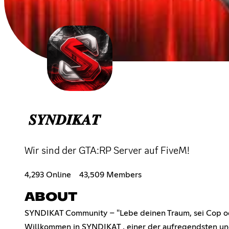
𝑺𝒀𝑵𝑫𝑰𝑲𝑨𝑻
Wir sind der GTA:RP Server auf FiveM!
4,293 Online
43,509 Members
ABOUT
SYNDIKAT Community – "Lebe deinen Traum, sei Cop o
Willkommen in SYNDIKAT , einer der aufregendsten u