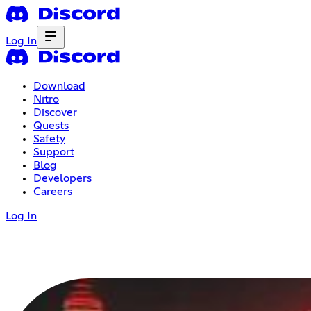
Log In
Download
Nitro
Discover
Quests
Safety
Support
Blog
Developers
Careers
Log In