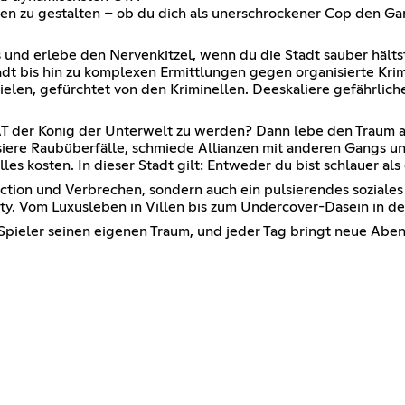
 Leben zu gestalten – ob du dich als unerschrockener Cop den 
 und erlebe den Nervenkitzel, wenn du die Stadt sauber hälts
t bis hin zu komplexen Ermittlungen gegen organisierte Krim
vielen, gefürchtet von den Kriminellen. Deeskaliere gefährliche
 der König der Unterwelt zu werden? Dann lebe den Traum al
isiere Raubüberfälle, schmiede Allianzen mit anderen Gangs 
alles kosten. In dieser Stadt gilt: Entweder du bist schlauer al
ction und Verbrechen, sondern auch ein pulsierendes soziale
. Vom Luxusleben in Villen bis zum Undercover-Dasein in den ä
pieler seinen eigenen Traum, und jeder Tag bringt neue Abent