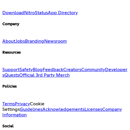
Download
Nitro
Status
App Directory
Company
About
Jobs
Branding
Newsroom
Resources
Support
Safety
Blog
Feedback
Creators
Community
Developer
s
Quests
Official 3rd Party Merch
Policies
Terms
Privacy
Cookie
Settings
Guidelines
Acknowledgements
Licenses
Company
Information
Social