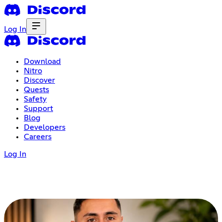
Log In
Download
Nitro
Discover
Quests
Safety
Support
Blog
Developers
Careers
Log In