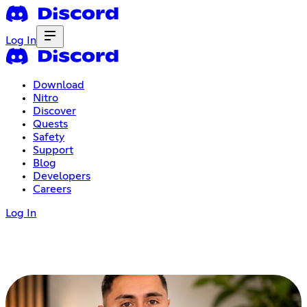
Log In
Download
Nitro
Discover
Quests
Safety
Support
Blog
Developers
Careers
Log In