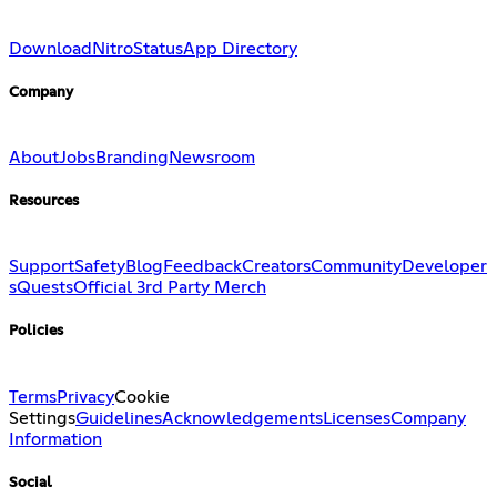
Download
Nitro
Status
App Directory
Company
About
Jobs
Branding
Newsroom
Resources
Support
Safety
Blog
Feedback
Creators
Community
Developer
s
Quests
Official 3rd Party Merch
Policies
Terms
Privacy
Cookie
Settings
Guidelines
Acknowledgements
Licenses
Company
Information
Social