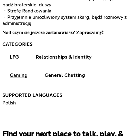
bądź braterskiej duszy
・Strefę Randkowania
・Przyjemnie umożliwiony system skarg, bądź rozmowy z
administracją
𝐍𝐚𝐝 𝐜𝐳𝐲𝐦 𝐬𝐢𝐞 𝐣𝐞𝐬𝐳𝐜𝐳𝐞 𝐳𝐚𝐬𝐭𝐚𝐧𝐚𝐰𝐢𝐚𝐬𝐳? 𝐙𝐚𝐩𝐫𝐚𝐬𝐳𝐚𝐦𝐲❗️
CATEGORIES
LFG
Relationships & Identity
Gaming
General Chatting
SUPPORTED LANGUAGES
Polish
Find your next place to talk, play, &