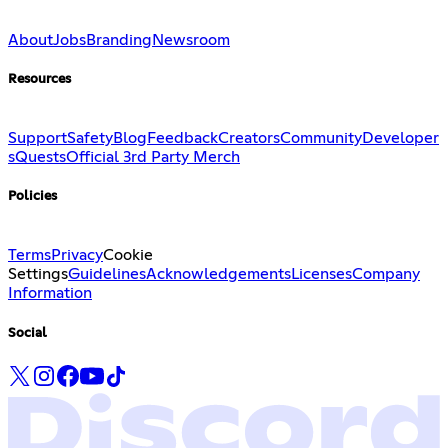
About
Jobs
Branding
Newsroom
Resources
Support
Safety
Blog
Feedback
Creators
Community
Developer
s
Quests
Official 3rd Party Merch
Policies
Terms
Privacy
Cookie
Settings
Guidelines
Acknowledgements
Licenses
Company
Information
Social