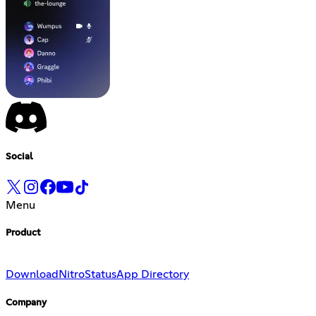
Social
Menu
Product
Download
Nitro
Status
App Directory
Company