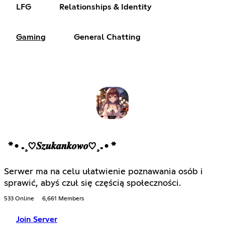
LFG
Relationships & Identity
Gaming
General Chatting
*•.¸♡𝑺𝒛𝒖𝒌𝒂𝒏𝒌𝒐𝒘𝒐♡¸.•*
Serwer ma na celu ułatwienie poznawania osób i
sprawić, abyś czuł się częścią społeczności.
533 Online
6,661 Members
Join Server