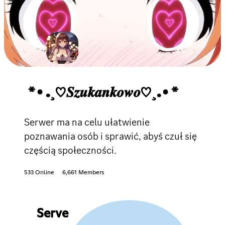
*•.¸♡𝑺𝒛𝒖𝒌𝒂𝒏𝒌𝒐𝒘𝒐♡¸.•*
Serwer ma na celu ułatwienie
poznawania osób i sprawić, abyś czuł się
częścią społeczności.
533 Online
6,661 Members
Serve