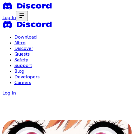
Log In
Download
Nitro
Discover
Quests
Safety
Support
Blog
Developers
Careers
Log In