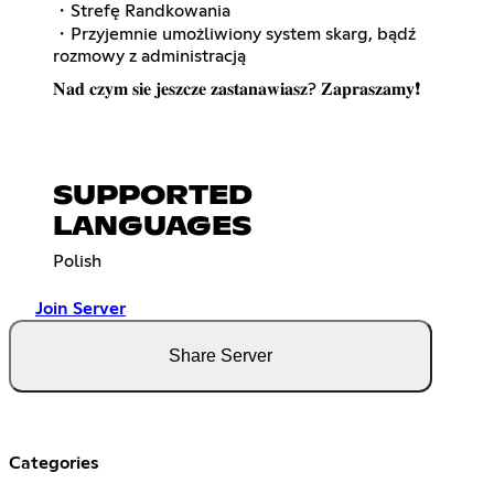
・Strefę Randkowania
・Przyjemnie umożliwiony system skarg, bądź
rozmowy z administracją
𝐍𝐚𝐝 𝐜𝐳𝐲𝐦 𝐬𝐢𝐞 𝐣𝐞𝐬𝐳𝐜𝐳𝐞 𝐳𝐚𝐬𝐭𝐚𝐧𝐚𝐰𝐢𝐚𝐬𝐳? 𝐙𝐚𝐩𝐫𝐚𝐬𝐳𝐚𝐦𝐲❗️
SUPPORTED
LANGUAGES
Polish
Join Server
Share Server
Categories