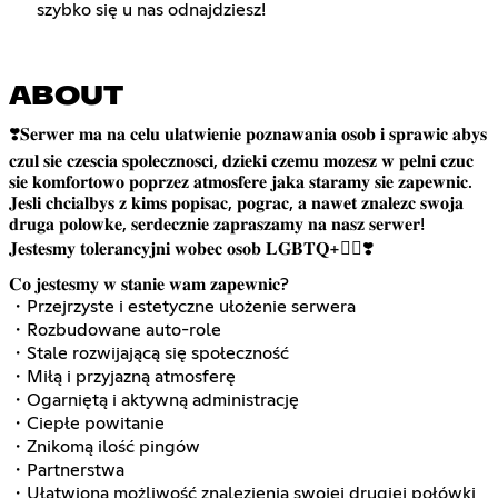
szybko się u nas odnajdziesz!
ABOUT
❣️𝐒𝐞𝐫𝐰𝐞𝐫 𝐦𝐚 𝐧𝐚 𝐜𝐞𝐥𝐮 𝐮𝐥𝐚𝐭𝐰𝐢𝐞𝐧𝐢𝐞 𝐩𝐨𝐳𝐧𝐚𝐰𝐚𝐧𝐢𝐚 𝐨𝐬𝐨𝐛 𝐢 𝐬𝐩𝐫𝐚𝐰𝐢𝐜 𝐚𝐛𝐲𝐬
𝐜𝐳𝐮𝐥 𝐬𝐢𝐞 𝐜𝐳𝐞𝐬𝐜𝐢𝐚 𝐬𝐩𝐨𝐥𝐞𝐜𝐳𝐧𝐨𝐬𝐜𝐢, 𝐝𝐳𝐢𝐞𝐤𝐢 𝐜𝐳𝐞𝐦𝐮 𝐦𝐨𝐳𝐞𝐬𝐳 𝐰 𝐩𝐞𝐥𝐧𝐢 𝐜𝐳𝐮𝐜
𝐬𝐢𝐞 𝐤𝐨𝐦𝐟𝐨𝐫𝐭𝐨𝐰𝐨 𝐩𝐨𝐩𝐫𝐳𝐞𝐳 𝐚𝐭𝐦𝐨𝐬𝐟𝐞𝐫𝐞 𝐣𝐚𝐤𝐚 𝐬𝐭𝐚𝐫𝐚𝐦𝐲 𝐬𝐢𝐞 𝐳𝐚𝐩𝐞𝐰𝐧𝐢𝐜.
𝐉𝐞𝐬𝐥𝐢 𝐜𝐡𝐜𝐢𝐚𝐥𝐛𝐲𝐬 𝐳 𝐤𝐢𝐦𝐬 𝐩𝐨𝐩𝐢𝐬𝐚𝐜, 𝐩𝐨𝐠𝐫𝐚𝐜, 𝐚 𝐧𝐚𝐰𝐞𝐭 𝐳𝐧𝐚𝐥𝐞𝐳𝐜 𝐬𝐰𝐨𝐣𝐚
𝐝𝐫𝐮𝐠𝐚 𝐩𝐨𝐥𝐨𝐰𝐤𝐞, 𝐬𝐞𝐫𝐝𝐞𝐜𝐳𝐧𝐢𝐞 𝐳𝐚𝐩𝐫𝐚𝐬𝐳𝐚𝐦𝐲 𝐧𝐚 𝐧𝐚𝐬𝐳 𝐬𝐞𝐫𝐰𝐞𝐫!
𝐉𝐞𝐬𝐭𝐞𝐬𝐦𝐲 𝐭𝐨𝐥𝐞𝐫𝐚𝐧𝐜𝐲𝐣𝐧𝐢 𝐰𝐨𝐛𝐞𝐜 𝐨𝐬𝐨𝐛 𝐋𝐆𝐁𝐓𝐐+🏳️‍🌈❣️
𝐂𝐨 𝐣𝐞𝐬𝐭𝐞𝐬𝐦𝐲 𝐰 𝐬𝐭𝐚𝐧𝐢𝐞 𝐰𝐚𝐦 𝐳𝐚𝐩𝐞𝐰𝐧𝐢𝐜?
・Przejrzyste i estetyczne ułożenie serwera
・Rozbudowane auto-role
・Stale rozwijającą się społeczność
・Miłą i przyjazną atmosferę
・Ogarniętą i aktywną administrację
・Ciepłe powitanie
・Znikomą ilość pingów
・Partnerstwa
・Ułatwioną możliwość znalezienia swojej drugiej połówki