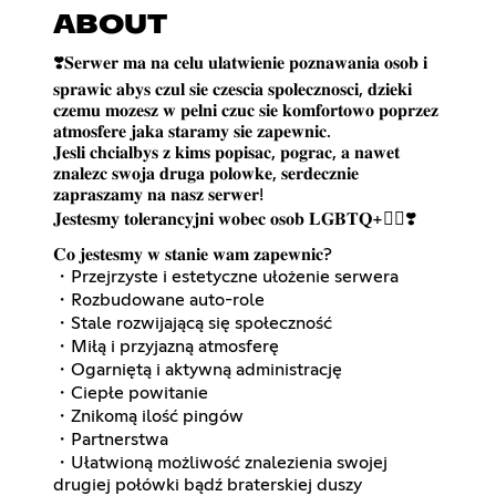
ABOUT
❣️𝐒𝐞𝐫𝐰𝐞𝐫 𝐦𝐚 𝐧𝐚 𝐜𝐞𝐥𝐮 𝐮𝐥𝐚𝐭𝐰𝐢𝐞𝐧𝐢𝐞 𝐩𝐨𝐳𝐧𝐚𝐰𝐚𝐧𝐢𝐚 𝐨𝐬𝐨𝐛 𝐢
𝐬𝐩𝐫𝐚𝐰𝐢𝐜 𝐚𝐛𝐲𝐬 𝐜𝐳𝐮𝐥 𝐬𝐢𝐞 𝐜𝐳𝐞𝐬𝐜𝐢𝐚 𝐬𝐩𝐨𝐥𝐞𝐜𝐳𝐧𝐨𝐬𝐜𝐢, 𝐝𝐳𝐢𝐞𝐤𝐢
𝐜𝐳𝐞𝐦𝐮 𝐦𝐨𝐳𝐞𝐬𝐳 𝐰 𝐩𝐞𝐥𝐧𝐢 𝐜𝐳𝐮𝐜 𝐬𝐢𝐞 𝐤𝐨𝐦𝐟𝐨𝐫𝐭𝐨𝐰𝐨 𝐩𝐨𝐩𝐫𝐳𝐞𝐳
𝐚𝐭𝐦𝐨𝐬𝐟𝐞𝐫𝐞 𝐣𝐚𝐤𝐚 𝐬𝐭𝐚𝐫𝐚𝐦𝐲 𝐬𝐢𝐞 𝐳𝐚𝐩𝐞𝐰𝐧𝐢𝐜.
𝐉𝐞𝐬𝐥𝐢 𝐜𝐡𝐜𝐢𝐚𝐥𝐛𝐲𝐬 𝐳 𝐤𝐢𝐦𝐬 𝐩𝐨𝐩𝐢𝐬𝐚𝐜, 𝐩𝐨𝐠𝐫𝐚𝐜, 𝐚 𝐧𝐚𝐰𝐞𝐭
𝐳𝐧𝐚𝐥𝐞𝐳𝐜 𝐬𝐰𝐨𝐣𝐚 𝐝𝐫𝐮𝐠𝐚 𝐩𝐨𝐥𝐨𝐰𝐤𝐞, 𝐬𝐞𝐫𝐝𝐞𝐜𝐳𝐧𝐢𝐞
𝐳𝐚𝐩𝐫𝐚𝐬𝐳𝐚𝐦𝐲 𝐧𝐚 𝐧𝐚𝐬𝐳 𝐬𝐞𝐫𝐰𝐞𝐫!
𝐉𝐞𝐬𝐭𝐞𝐬𝐦𝐲 𝐭𝐨𝐥𝐞𝐫𝐚𝐧𝐜𝐲𝐣𝐧𝐢 𝐰𝐨𝐛𝐞𝐜 𝐨𝐬𝐨𝐛 𝐋𝐆𝐁𝐓𝐐+🏳️‍🌈❣️
𝐂𝐨 𝐣𝐞𝐬𝐭𝐞𝐬𝐦𝐲 𝐰 𝐬𝐭𝐚𝐧𝐢𝐞 𝐰𝐚𝐦 𝐳𝐚𝐩𝐞𝐰𝐧𝐢𝐜?
・Przejrzyste i estetyczne ułożenie serwera
・Rozbudowane auto-role
・Stale rozwijającą się społeczność
・Miłą i przyjazną atmosferę
・Ogarniętą i aktywną administrację
・Ciepłe powitanie
・Znikomą ilość pingów
・Partnerstwa
・Ułatwioną możliwość znalezienia swojej
drugiej połówki bądź braterskiej duszy