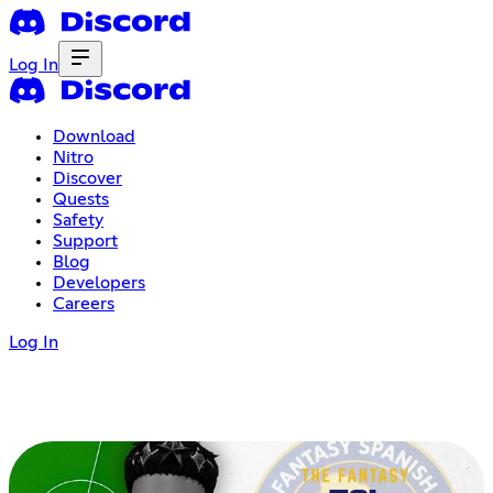
Log In
Download
Nitro
Discover
Quests
Safety
Support
Blog
Developers
Careers
Log In