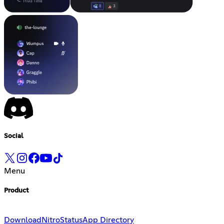
Social
Menu
Product
Download
Nitro
Status
App Directory