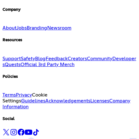
Company
About
Jobs
Branding
Newsroom
Resources
Support
Safety
Blog
Feedback
Creators
Community
Developer
s
Quests
Official 3rd Party Merch
Policies
Terms
Privacy
Cookie
Settings
Guidelines
Acknowledgements
Licenses
Company
Information
Social