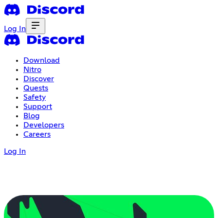
Log In
Download
Nitro
Discover
Quests
Safety
Support
Blog
Developers
Careers
Log In