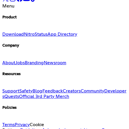
Menu
Product
Download
Nitro
Status
App Directory
Company
About
Jobs
Branding
Newsroom
Resources
Support
Safety
Blog
Feedback
Creators
Community
Developer
s
Quests
Official 3rd Party Merch
Policies
Terms
Privacy
Cookie