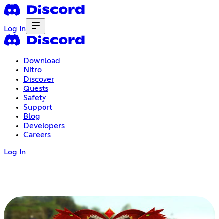
Log In
Download
Nitro
Discover
Quests
Safety
Support
Blog
Developers
Careers
Log In