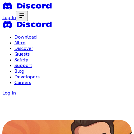
Log In
Download
Nitro
Discover
Quests
Safety
Support
Blog
Developers
Careers
Log In