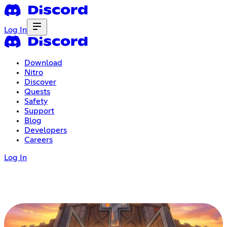
Log In
Download
Nitro
Discover
Quests
Safety
Support
Blog
Developers
Careers
Log In