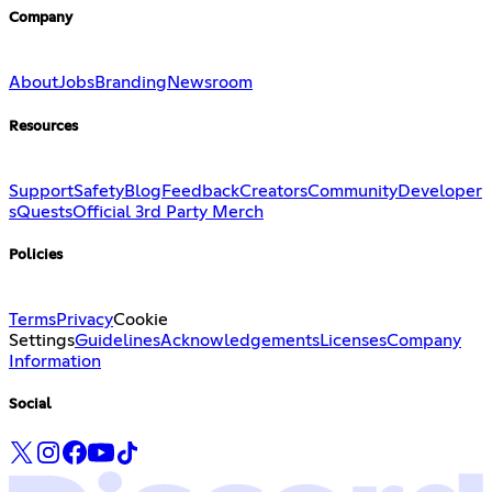
Company
About
Jobs
Branding
Newsroom
Resources
Support
Safety
Blog
Feedback
Creators
Community
Developer
s
Quests
Official 3rd Party Merch
Policies
Terms
Privacy
Cookie
Settings
Guidelines
Acknowledgements
Licenses
Company
Information
Social