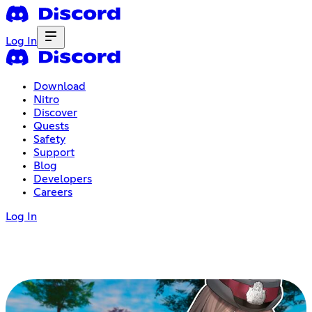
Log In
Download
Nitro
Discover
Quests
Safety
Support
Blog
Developers
Careers
Log In