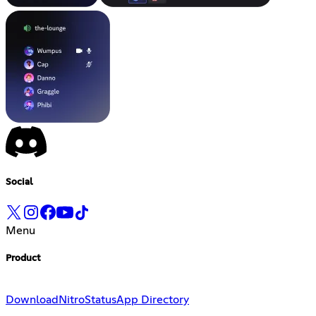
Social
Menu
Product
Download
Nitro
Status
App Directory