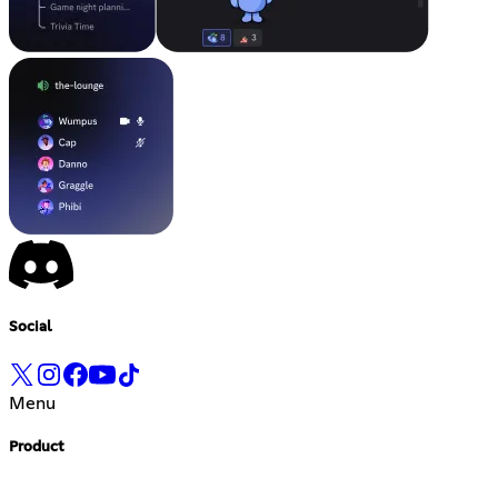
Social
Menu
Product