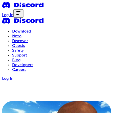
Log In
Download
Nitro
Discover
Quests
Safety
Support
Blog
Developers
Careers
Log In