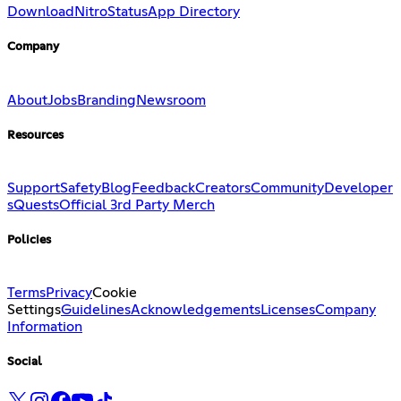
Download
Nitro
Status
App Directory
Company
About
Jobs
Branding
Newsroom
Resources
Support
Safety
Blog
Feedback
Creators
Community
Developer
s
Quests
Official 3rd Party Merch
Policies
Terms
Privacy
Cookie
Settings
Guidelines
Acknowledgements
Licenses
Company
Information
Social