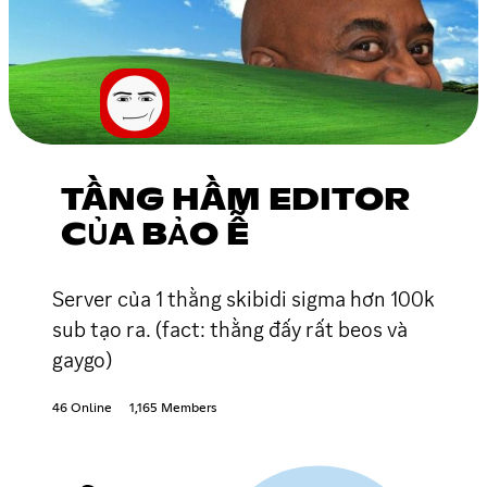
TẦNG HẦM EDITOR
CỦA BẢO Ễ
Server của 1 thằng skibidi sigma hơn 100k
sub tạo ra. (fact: thằng đấy rất beos và
gaygo)
46 Online
1,165 Members