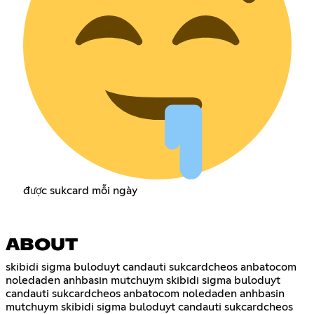
được sukcard mỗi ngày
ABOUT
skibidi sigma buloduyt candauti sukcardcheos anbatocom
noledaden anhbasin mutchuym skibidi sigma buloduyt
candauti sukcardcheos anbatocom noledaden anhbasin
mutchuym skibidi sigma buloduyt candauti sukcardcheos