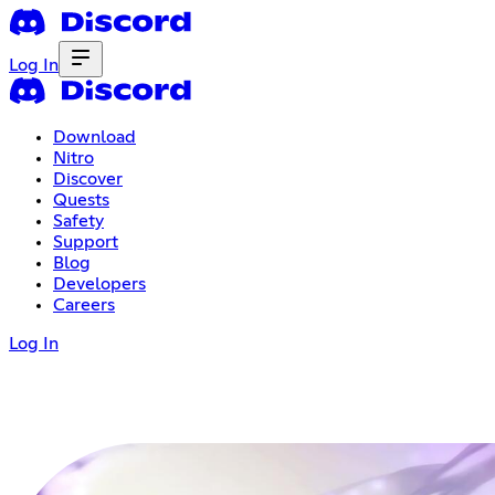
Log In
Download
Nitro
Discover
Quests
Safety
Support
Blog
Developers
Careers
Log In