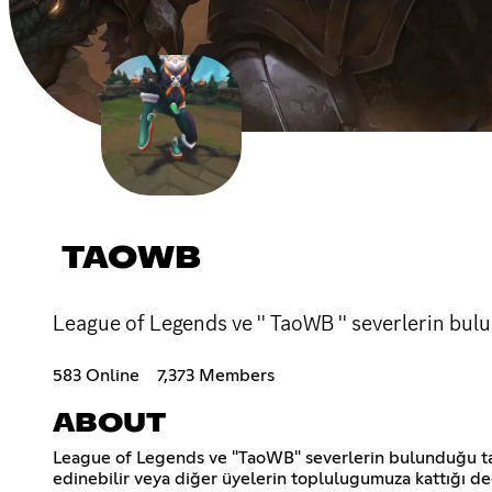
TAOWB
League of Legends ve '' TaoWB '' severlerin bulu
583 Online
7,373 Members
ABOUT
League of Legends ve "TaoWB" severlerin bulunduğu tatl
edinebilir veya diğer üyelerin toplulugumuza kattığı değ