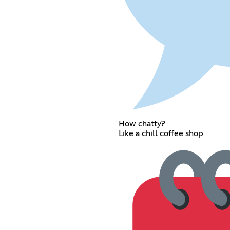
How chatty?
Like a chill coffee shop