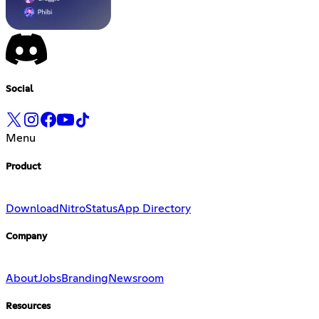
Social
Menu
Product
Download
Nitro
Status
App Directory
Company
About
Jobs
Branding
Newsroom
Resources