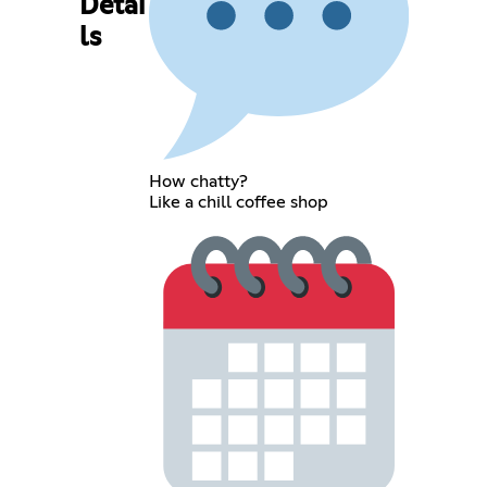
Detai
ls
How chatty?
Like a chill coffee shop