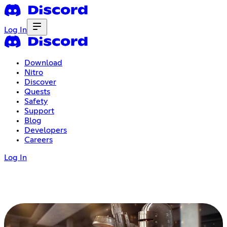
Log In
Download
Nitro
Discover
Quests
Safety
Support
Blog
Developers
Careers
Log In