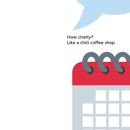
How chatty?
Like a chill coffee shop