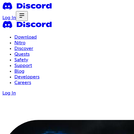
Log In
Download
Nitro
Discover
Quests
Safety
Support
Blog
Developers
Careers
Log In