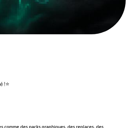
é !⭐
es comme des packs graphiques, des replaces, des