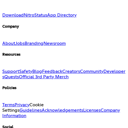
Download
Nitro
Status
App Directory
Company
About
Jobs
Branding
Newsroom
Resources
Support
Safety
Blog
Feedback
Creators
Community
Developer
s
Quests
Official 3rd Party Merch
Policies
Terms
Privacy
Cookie
Settings
Guidelines
Acknowledgements
Licenses
Company
Information
Social