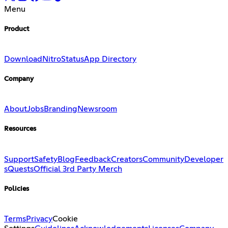
Menu
Product
Download
Nitro
Status
App Directory
Company
About
Jobs
Branding
Newsroom
Resources
Support
Safety
Blog
Feedback
Creators
Community
Developer
s
Quests
Official 3rd Party Merch
Policies
Terms
Privacy
Cookie