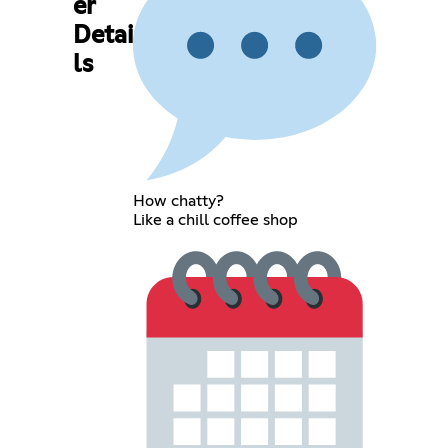
er
Detai
ls
How chatty?
Like a chill coffee shop