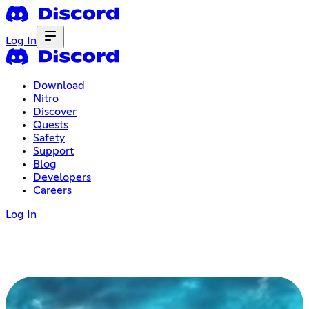
Log In
Download
Nitro
Discover
Quests
Safety
Support
Blog
Developers
Careers
Log In