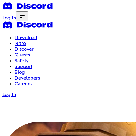
Log In
Download
Nitro
Discover
Quests
Safety
Support
Blog
Developers
Careers
Log In