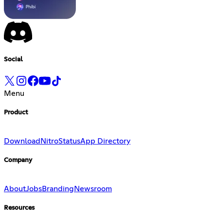
Social
Menu
Product
Download
Nitro
Status
App Directory
Company
About
Jobs
Branding
Newsroom
Resources