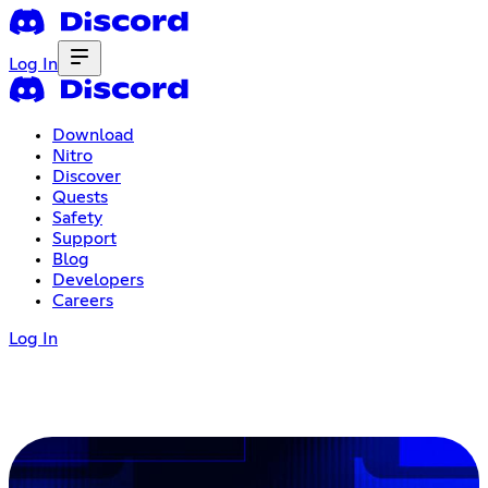
Log In
Download
Nitro
Discover
Quests
Safety
Support
Blog
Developers
Careers
Log In