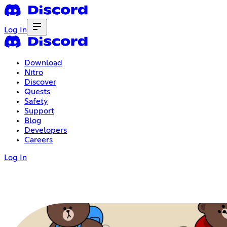
Log In
Download
Nitro
Discover
Quests
Safety
Support
Blog
Developers
Careers
Log In