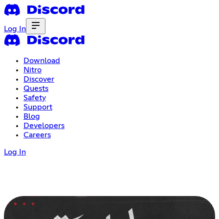
Log In
Download
Nitro
Discover
Quests
Safety
Support
Blog
Developers
Careers
Log In