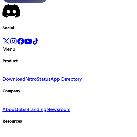
Social
Menu
Product
Download
Nitro
Status
App Directory
Company
About
Jobs
Branding
Newsroom
Resources