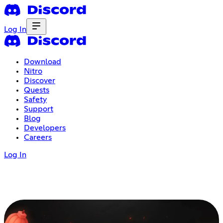
Log In
Download
Nitro
Discover
Quests
Safety
Support
Blog
Developers
Careers
Log In