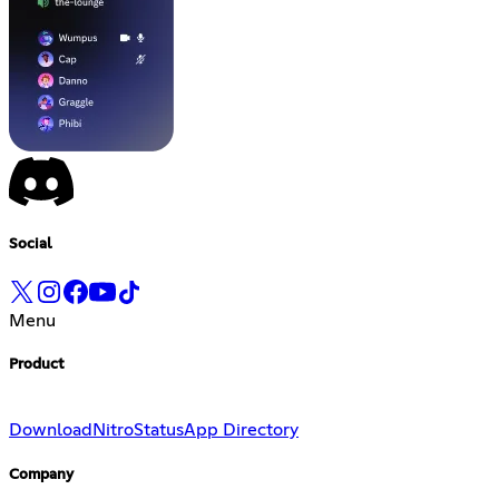
Social
Menu
Product
Download
Nitro
Status
App Directory
Company