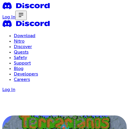
Log In
Download
Nitro
Discover
Quests
Safety
Support
Blog
Developers
Careers
Log In