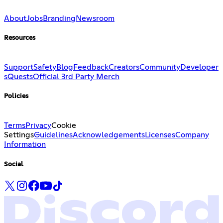
About
Jobs
Branding
Newsroom
Resources
Support
Safety
Blog
Feedback
Creators
Community
Developer
s
Quests
Official 3rd Party Merch
Policies
Terms
Privacy
Cookie
Settings
Guidelines
Acknowledgements
Licenses
Company
Information
Social