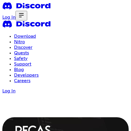
Log In
Download
Nitro
Discover
Quests
Safety
Support
Blog
Developers
Careers
Log In