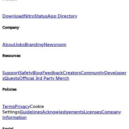
Download
Nitro
Status
App Directory
Company
About
Jobs
Branding
Newsroom
Resources
Support
Safety
Blog
Feedback
Creators
Community
Developer
s
Quests
Official 3rd Party Merch
Policies
Terms
Privacy
Cookie
Settings
Guidelines
Acknowledgements
Licenses
Company
Information