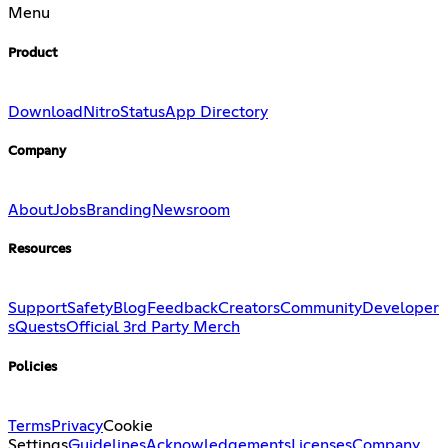
Menu
Product
Download
Nitro
Status
App Directory
Company
About
Jobs
Branding
Newsroom
Resources
Support
Safety
Blog
Feedback
Creators
Community
Developer
s
Quests
Official 3rd Party Merch
Policies
Terms
Privacy
Cookie
Settings
Guidelines
Acknowledgements
Licenses
Company