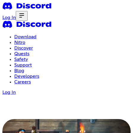
Log In
Download
Nitro
Discover
Quests
Safety
Support
Blog
Developers
Careers
Log In