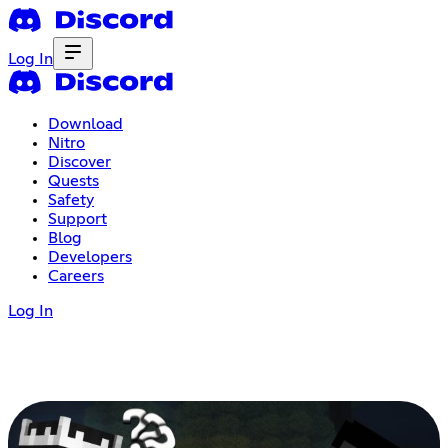
Log In
Download
Nitro
Discover
Quests
Safety
Support
Blog
Developers
Careers
Log In