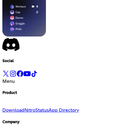
Social
Menu
Product
Download
Nitro
Status
App Directory
Company