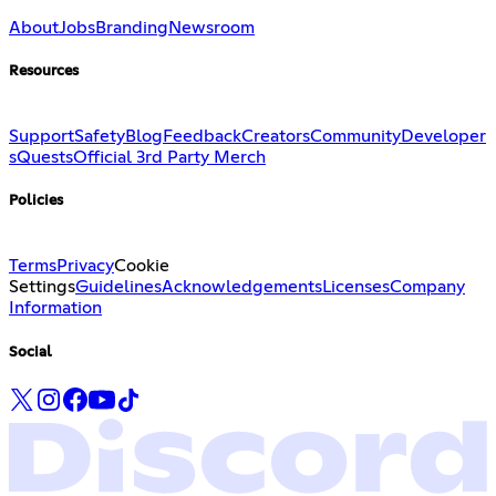
About
Jobs
Branding
Newsroom
Resources
Support
Safety
Blog
Feedback
Creators
Community
Developer
s
Quests
Official 3rd Party Merch
Policies
Terms
Privacy
Cookie
Settings
Guidelines
Acknowledgements
Licenses
Company
Information
Social