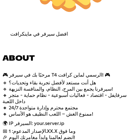
افضل سيرفر في ماينكرافت
ABOUT
🎮 مرحبًا بك في سيرفر T4 الرسمي لماين كرافت! 🎮
🔹 هل أنت مستعد لأفضل تجربة بقاء وتحديات؟
🔹 سيرفرنا يجمع بين المرح، النظام، والمنافسة النزيهة!
🔸 سرفايفل - اقتصاد - فعاليات أسبوعية - نظام حماية - متجر
داخل اللعبة
🔸 مجتمع محترم وإدارة متواجدة 24/7
🔸 ممنوع الغش – اللعب النظيف هو الأساس!
🌍 IP السيرفر: your.server.ip
📅 الإصدار المدعوم: 1.XX.X وما فوق
🎉 انضم لعالمنا وابدأ مغامرتك اليوم!