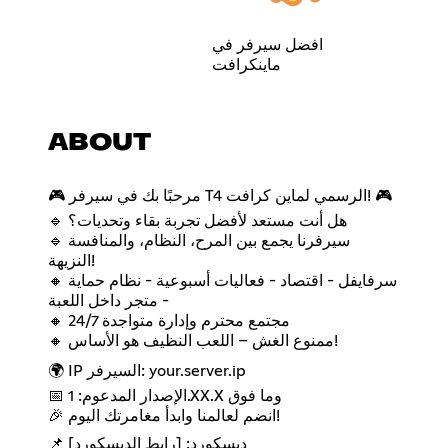
افضل سيرفر في
ماينكرافت
ABOUT
🎮 مرحبًا بك في سيرفر T4 الرسمي لماين كرافت! 🎮
🔹 هل أنت مستعد لأفضل تجربة بقاء وتحديات؟
🔹 سيرفرنا يجمع بين المرح، النظام، والمنافسة
النزيهة!
🔸 سرفايفل - اقتصاد - فعاليات أسبوعية - نظام حماية
- متجر داخل اللعبة
🔸 مجتمع محترم وإدارة متواجدة 24/7
🔸 ممنوع الغش – اللعب النظيف هو الأساس!
🌍 IP السيرفر: your.server.ip
📅 الإصدار المدعوم: 1.XX.X وما فوق
🎉 انضم لعالمنا وابدأ مغامرتك اليوم!
📌 ديسكورد: [رابط الديسكورد]