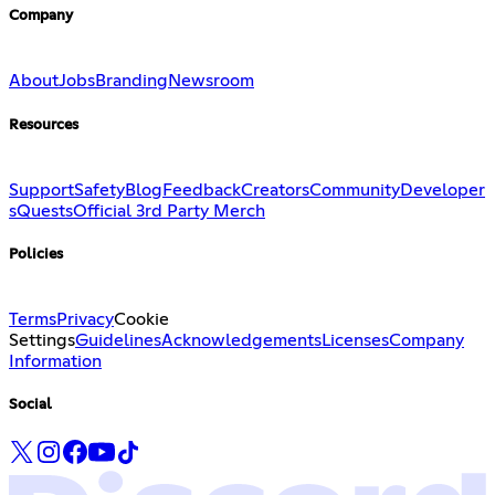
Company
About
Jobs
Branding
Newsroom
Resources
Support
Safety
Blog
Feedback
Creators
Community
Developer
s
Quests
Official 3rd Party Merch
Policies
Terms
Privacy
Cookie
Settings
Guidelines
Acknowledgements
Licenses
Company
Information
Social