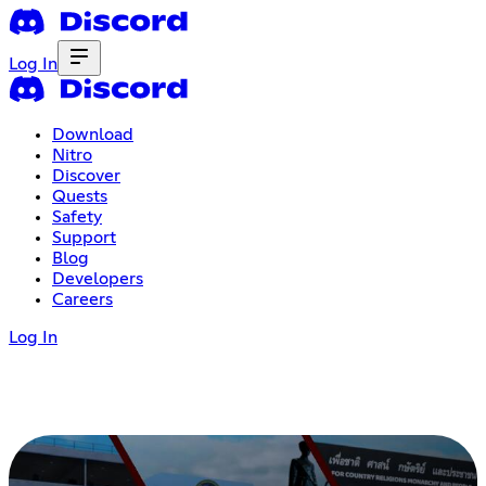
Log In
Download
Nitro
Discover
Quests
Safety
Support
Blog
Developers
Careers
Log In