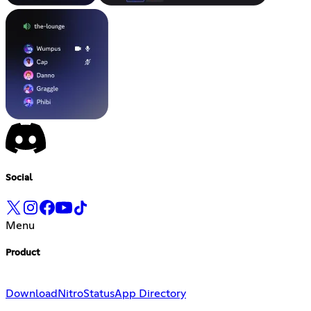
Social
Menu
Product
Download
Nitro
Status
App Directory