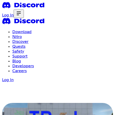
Log In
Download
Nitro
Discover
Quests
Safety
Support
Blog
Developers
Careers
Log In