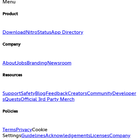
Menu
Product
Download
Nitro
Status
App Directory
Company
About
Jobs
Branding
Newsroom
Resources
Support
Safety
Blog
Feedback
Creators
Community
Developer
s
Quests
Official 3rd Party Merch
Policies
Terms
Privacy
Cookie
Settings
Guidelines
Acknowledgements
Licenses
Company