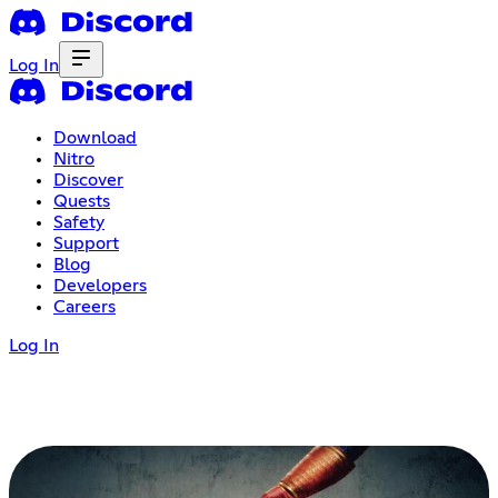
Log In
Download
Nitro
Discover
Quests
Safety
Support
Blog
Developers
Careers
Log In