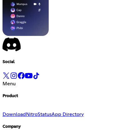
Social
Menu
Product
Download
Nitro
Status
App Directory
Company