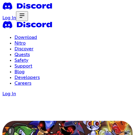
Log In
Download
Nitro
Discover
Quests
Safety
Support
Blog
Developers
Careers
Log In