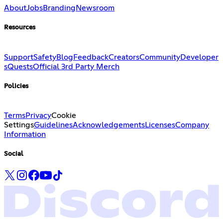
About
Jobs
Branding
Newsroom
Resources
Support
Safety
Blog
Feedback
Creators
Community
Developer
s
Quests
Official 3rd Party Merch
Policies
Terms
Privacy
Cookie
Settings
Guidelines
Acknowledgements
Licenses
Company
Information
Social